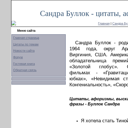
Сандра Буллок - цитаты, 
Главная
|
Сандра Бу
Меню сайта
Главная страница
Сандра Буллок - род
Цитаты по темам
1964 года, округ Ар
Новости сайта
Виргиния, США. Америка
Форум
обладательница прем
Гостевая книга
«Золотой глобус». 
Обратная связь
фильмах - «Гравитац
юбках», «Невидимая ст
Конгениальность», «Скоро
Цитаты, афоризмы, выск
фразы - Буллок Сандра
Я хотела стать Тино