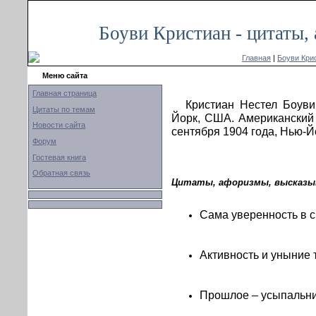
Боуви Кристиан - цитаты,
Главная
|
Боуви Кри
Меню сайта
Главная страница
Кристиан Нестел Боуви
Цитаты по темам
Йорк, США. Американский 
Новости сайта
сентября 1904 года, Нью-Й
Форум
Гостевая книга
Обратная связь
Цитаты, афоризмы, высказыв
Сама уверенность в си
Активность и уныние 
Прошлое – усыпальни