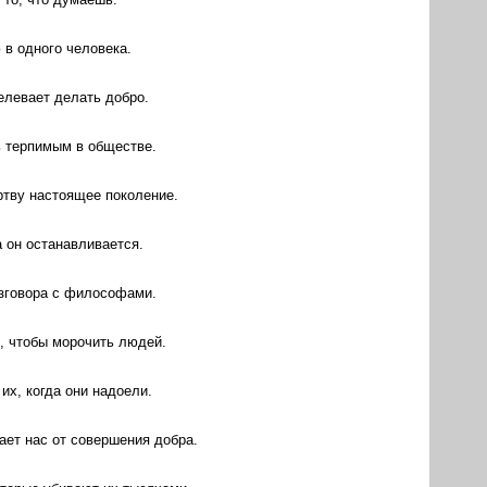
 в одного человека.
елевает делать добро.
ь терпимым в обществе.
ртву настоящее поколение.
а он останавливается.
азговора с философами.
, чтобы морочить людей.
их, когда они надоели.
ает нас от совершения добра.