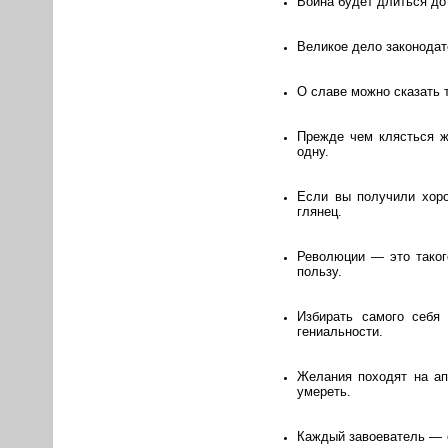
Война будет длиться до
Великое дело законодат
О славе можно сказать т
Прежде чем клясться ж
одну.
Если вы получили хоро
глянец.
Революции — это таког
пользу.
Избирать самого себя
гениальности.
Желания походят на ап
умереть.
Каждый завоеватель — е