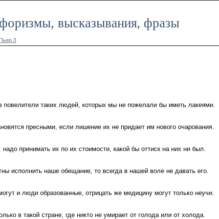
 афоризмы, высказывания, фразы
Пьер 3
в повелители таких людей, которых мы не пожелали бы иметь лакеями.
новятся пресными, если лишение их не придает им нового очарования.
надо принимать их по их стоимости, какой бы оттиск на них ни был.
тны исполнить наше обещание, то всегда в нашей воле не давать его.
могут и люди образованные, отрицать же медицину могут только неучи.
лько в такой стране, где никто не умирает от голода или от холода.