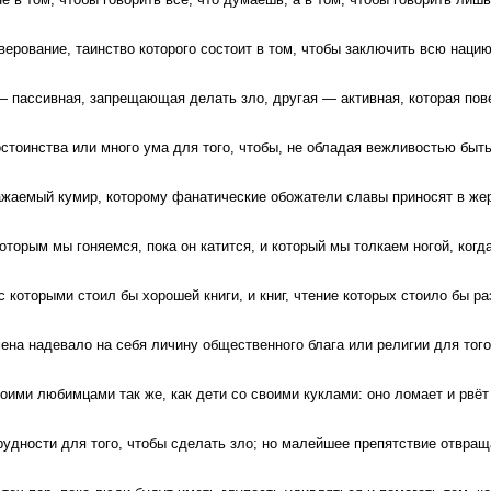
ерование, таинство которого состоит в том, чтобы заключить всю нацию
— пассивная, запрещающая делать зло, другая — активная, которая пов
стоинства или много ума для того, чтобы, не обладая вежливостью быт
жаемый кумир, которому фанатические обожатели славы приносят в же
оторым мы гоняемся, пока он катится, и который мы толкаем ногой, когд
с которыми стоил бы хорошей книги, и книг, чтение которых стоило бы р
ена надевало на себя личину общественного блага или религии для того
оими любимцами так же, как дети со своими куклами: оно ломает и рвёт 
удности для того, чтобы сделать зло; но малейшее препятствие отвращ