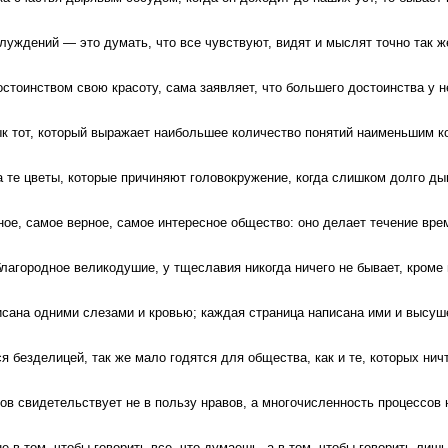
уждений — это думать, что все чувствуют, видят и мыслят точно так же
тоинством свою красоту, сама заявляет, что большего достоинства у н
 тот, который выражает наибольшее количество понятий наименьшим к
 те цветы, которые причиняют головокружение, когда слишком долго ды
ное, самое верное, самое интересное общество: оно делает течение вр
лагородное великодушие, у тщеславия никогда ничего не бывает, кроме 
сана одними слезами и кровью; каждая страница написана ими и высуше
я безделицей, так же мало годятся для общества, как и те, которых ничт
в свидетельствует не в пользу нравов, а многочисленность процессов н
е в том, чтобы говорить все, что думаешь, а в том, чтобы говорить лишь