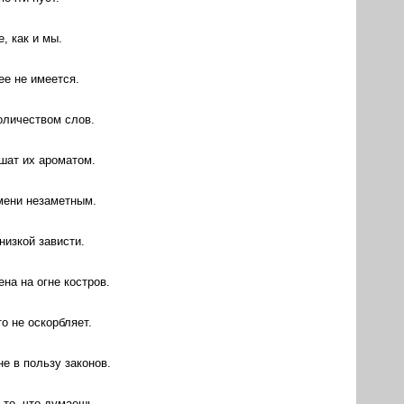
, как и мы.
ее не имеется.
оличеством слов.
шат их ароматом.
емени незаметным.
низкой зависти.
на на огне костров.
о не оскорбляет.
е в пользу законов.
 то, что думаешь.