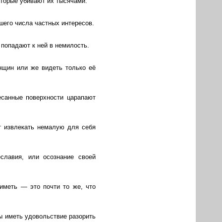
оторые убивают их тысячами.
шего числа частных интересов.
 попадают к ней в немилость.
нщин или же видеть только её
есанные поверхности царапают
т извлекать немалую для себя
славия, или осознание своей
 иметь — это почти то же, что
ы иметь удовольствие разорить