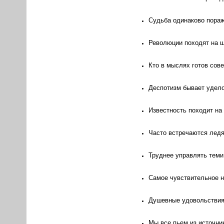
Судьба одинаково пораж
Революции походят на ша
Кто в мыслях готов сове
Деспотизм бывает удело
Известность походит на 
Часто встречаются ледя
Труднее управлять теми
Самое чувствительное н
Душевные удовольствия 
Мы все пьем из источник