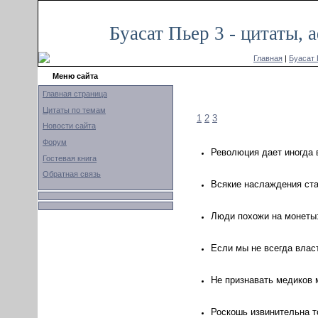
Буасат Пьер 3 - цитаты,
Главная
|
Буасат 
Меню сайта
Главная страница
Цитаты по темам
1
2
3
Новости сайта
Форум
Революция дает иногда 
Гостевая книга
Обратная связь
Всякие наслаждения ста
Люди похожи на монеты: 
Если мы не всегда влас
Не признавать медиков 
Роскошь извинительна то