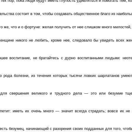
 тех пор, пока люди будут иметь глупость удивляться и помогать тем, к
ельства состоит в том, чтобы создавать общественное благо из наиболь
о же, что и о фортуне: желая получить от нее слишком много милостей,
енщине никого не любить, кроме нее, следовало бы увидеть всех же
шее воспитание, не братайтесь с дурно воспитанными людьми: неот
о рода болезни, из течения которых тысячи ловких шарлатанов умею
 для свершения великого и трудного дела — это или безумие тще
петит: иметь их очень много — значит всегда страдать; вовсе их не
сть безумец, начинающий с разорения своих подданных для того, чтоб