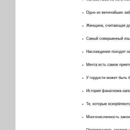
Одно из величайших забл
Женщина, считающая дос
Самый совершенный язык
Наслаждения походят на
Мечта есть самое прият
У гордости может быть б
История фанатизма напи
Те, которые оскорбляютс
Многочисленность законо
Откровенность состоит н