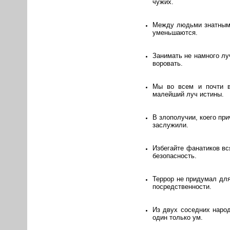
чужих.
Между людьми знатными
уменьшаются.
Занимать не намного лу
воровать.
Мы во всем и почти в
малейший луч истины.
В злополучии, коего при
заслужили.
Избегайте фанатиков вс
безопасность.
Террор не придумал для
посредственности.
Из двух соседних народ
один только ум.