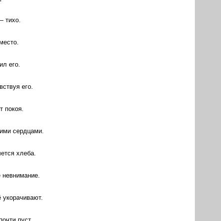
— тихо.
место.
ил его.
вствуя его.
т покоя.
кими сердцами.
ется хлеба.
е невнимание.
 укорачивают.
почти пуст.