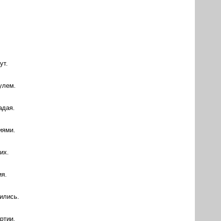
.
ут.
улем.
адая.
иями.
их.
ия.
ились.
ртии.