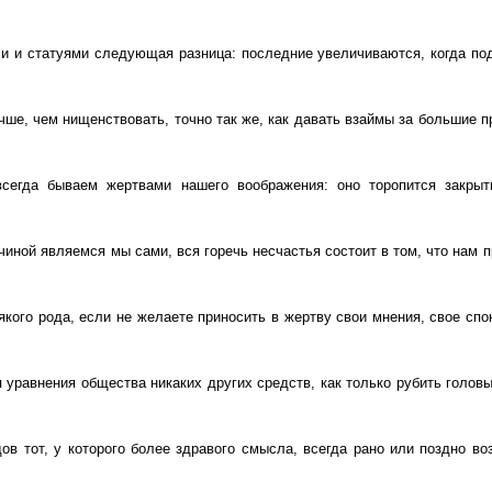
 и статуями следующая разница: последние увеличиваются, когда под
чше, чем нищенствовать, точно так же, как давать взаймы за большие п
сегда бываем жертвами нашего воображения: оно торопится закры
чиной являемся мы сами, вся горечь несчастья состоит в том, что нам п
якого рода, если не желаете приносить в жертву свои мнения, свое спо
 уравнения общества никаких других средств, как только рубить голо
ов тот, у которого более здравого смысла, всегда рано или поздно воз