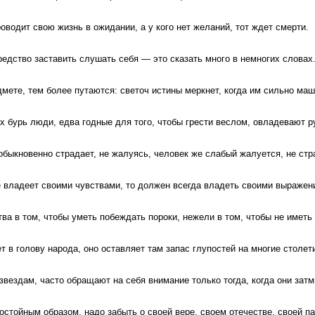
роводит свою жизнь в ожидании, а у кого нет желаний, тот ждет смерти.
редство заставить слушать себя — это сказать много в немногих словах
мете, тем более путаются: светоч истины меркнет, когда им сильно маш
 бурь люди, едва годные для того, чтобы грести веслом, овладевают р
быкновенно страдает, не жалуясь, человек же слабый жалуется, не стр
е владеет своими чувствами, то должен всегда владеть своими выражен
ва в том, чтобы уметь побеждать пороки, нежели в том, чтобы не иметь 
т в голову народа, оно оставляет там запас глупостей на многие столет
звездам, часто обращают на себя внимание только тогда, когда они затм
стойным образом, надо забыть о своей вере, своем отечестве, своей па