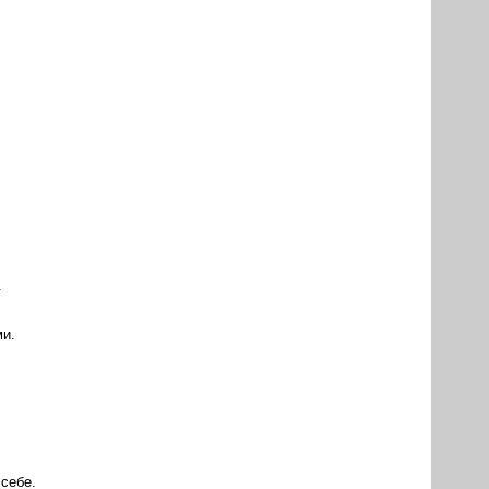
.
ми.
себе.