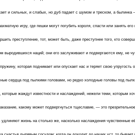
ает и сильных, и слабых, но дуб падает с шумом и треском, а былинка 
хматную игру, где пешки могут погубить короля, спасти или занять его 
ршить преступление, тот, может быть, даже преступнее того, кто соверш
м выродившихся наций; они его заслуживают и подвергаются ему, не чу
пружину, которая поднимает или опускает нас и теряет свою упругость о
ные сердца под пылкими головами, но редко холодные головы под пыл
, которые жаждут известности и наслаждений, нежели теми, которым хоч
аказание, какому может подвергнуться тщеславие, — это презрительно
удлиняют жизнь на столько же, насколько наслаждения чувственные её
а счастья дырявым сосудом; когда он доходит до наших уст, то бывает 