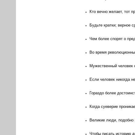
Кто вечно желает, тот п
Будьте кратки; верное с
Чем более спорят о пред
Во время революционных
Мужественный человек о
Если человек никогда н
Гораздо более достоинст
Когда суеверие проникае
Великие люди, подобно 
Чтобы писать историю до