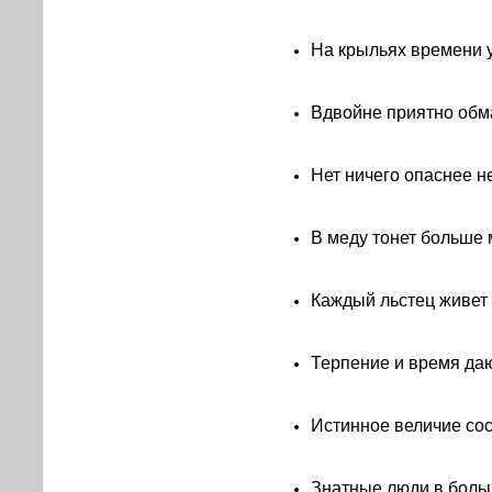
На крыльях времени у
Вдвойне приятно обм
Нет ничего опаснее н
В меду тонет больше м
Каждый льстец живет з
Терпение и время даю
Истинное величие сос
Знатные люди в больш