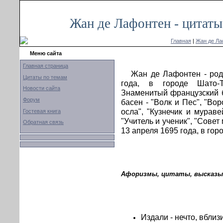
Жан де Лафонтен - цитаты
Главная
|
Жан де Ла
Меню сайта
Главная страница
Жан де Лафонтен - род
Цитаты по темам
года, в городе Шато-Т
Новости сайта
Знаменитый французский 
Форум
басен - "Волк и Пес", "Вор
осла", "Кузнечик и мураве
Гостевая книга
"Учитель и ученик", "Совет
Обратная связь
13 апреля 1695 года, в гор
Афоризмы, цитаты, высказы
Издали - нечто, вблизи