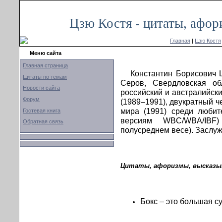
Цзю Костя - цитаты, афор
Главная
|
Цзю Костя
Меню сайта
Главная страница
Константин Борисович Ц
Цитаты по темам
Серов, Свердловская об
Новости сайта
российский и австралийск
Форум
(1989–1991), двукратный ч
мира (1991) среди любит
Гостевая книга
версиям WBC/WBA/IBF
Обратная связь
полусреднем весе). Заслу
Цитаты, афоризмы, высказыв
Бокс – это большая су