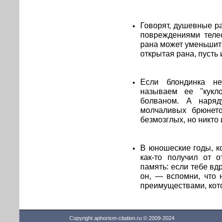
Говорят, душевные р
повреждениями телес
рана может уменьшить
открытая рана, пусть
Если блондинка не
называем ее "кукло
болваном. А наряд
молчаливых брюнето
безмозглых, но никто 
В юношеские годы, к
как-то получил от 
память: если тебе вдр
он, — вспомни, что 
преимуществами, кот
Copyright aphorism-citation.ru © 2009-2024