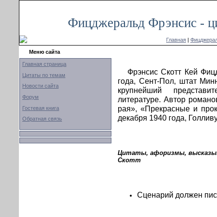
Фицджеральд Фрэнсис - ц
Главная
|
Фицджерал
Меню сайта
Главная страница
Фрэнсис Скотт Кей Фиц
Цитаты по темам
года, Сент-Пол, штат Мин
Новости сайта
крупнейший представи
Форум
литературе. Автор романов
рая», «Прекрасные и про
Гостевая книга
декабря 1940 года, Голлив
Обратная связь
Цитаты, афоризмы, высказыв
Скотт
Сценарий должен пис