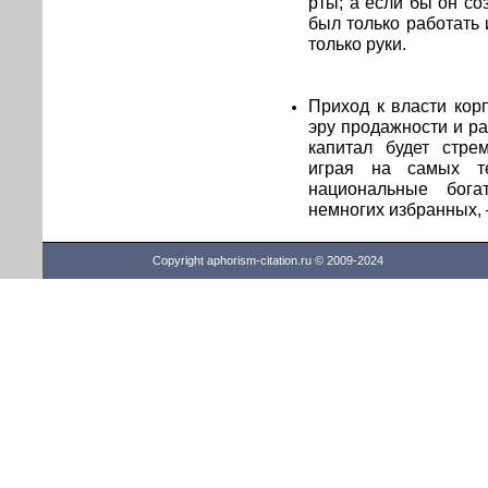
рты; а если бы он со
был только работать 
только руки.
Приход к власти кор
эру продажности и р
капитал будет стре
играя на самых те
национальные бога
немногих избранных, 
Copyright aphorism-citation.ru © 2009-2024