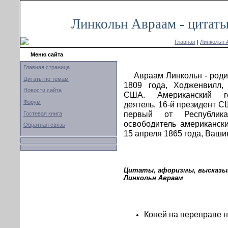
Линкольн Авраам - цитаты
Главная
|
Линкольн 
Меню сайта
Главная страница
Авраам Линкольн - род
Цитаты по темам
1809 года, Ходженвилл, 
Новости сайта
США. Американский го
Форум
деятель, 16-й президент 
первый от Республика
Гостевая книга
освободитель американски
Обратная связь
15 апреля 1865 года, Ваши
Цитаты, афоризмы, высказыв
Линкольн Авраам
Коней на переправе н