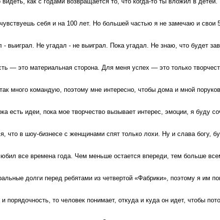
 видеть, как с годами возвращается то, что когда-то ты вложил в детей.
чувствуешь себя и на 100 лет. Но большей частью я не замечаю и свои 5
л - выиграл. Не угадал - не выиграл. Пока угадал. Не знаю, что будет зав
ть — это материальная сторона. Для меня успех — это только творчест
 так много командую, поэтому мне интересно, чтобы дома и мной поруко
ка есть идеи, пока мое творчество вызывает интерес, эмоции, я буду с
, что в шоу-бизнесе с женщинами спят только лохи. Ну и слава богу, бу
любил все времена года. Чем меньше остается впереди, тем больше все
ральные долги перед ребятами из четвертой «Фабрики», поэтому я им по
 и порядочность, то человек понимает, откуда и куда он идет, чтобы по