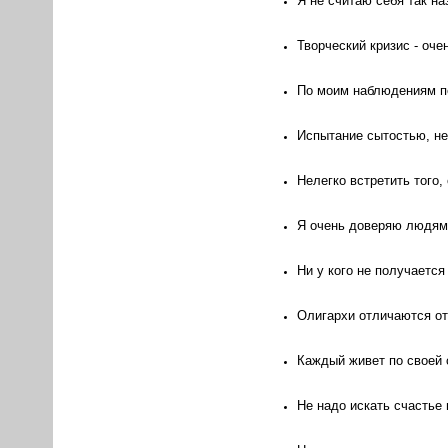
Я не считаю себя так н
Творческий кризис - оче
По моим наблюдениям пе
Испытание сытостью, не
Нелегко встретить того,
Я очень доверяю людям.
Ни у кого не получается
Олигархи отличаются от 
Каждый живет по своей 
Не надо искать счастье 