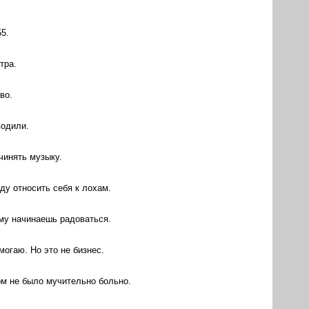
5.
тра.
во.
водили.
очинять музыку.
ду относить себя к лохам.
му начинаешь радоваться.
могаю. Но это не бизнес.
том не было мучительно больно.