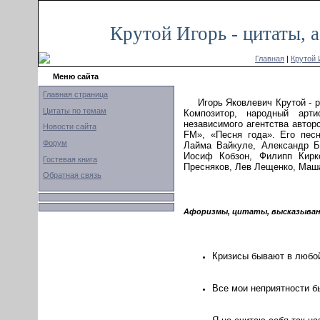
Крутой Игорь - цитаты, 
Главная
|
Крутой 
Меню сайта
Главная страница
Игорь Яковлевич Крутой - р
Цитаты по темам
Композитор, народный арт
независимого агентства автор
Новости сайта
FM», «Песня года». Его пес
Форум
Лайма Вайкуле, Александр Б
Иосиф Кобзон, Филипп Кирк
Гостевая книга
Пресняков, Лев Лещенко, Маша
Обратная связь
Афоризмы, цитаты, высказывани
Кризисы бывают в любо
Все мои неприятности бы