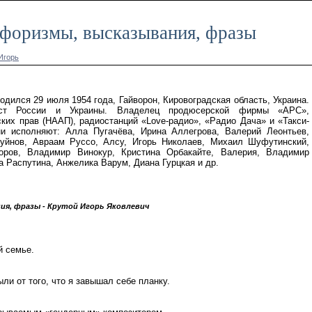
афоризмы, высказывания, фразы
Игорь
одился 29 июля 1954 года, Гайворон, Кировоградская область, Украина.
ист России и Украины. Владелец продюсерской фирмы «АРС»,
ских прав (НААП), радиостанций «Love-радио», «Радио Дача» и «Такси-
ни исполняют: Алла Пугачёва, Ирина Аллегрова, Валерий Леонтьев,
уйнов, Авраам Руссо, Алсу, Игорь Николаев, Михаил Шуфутинский,
оров, Владимир Винокур, Кристина Орбакайте, Валерия, Владимир
 Распутина, Анжелика Варум, Диана Гурцкая и др.
я, фразы - Крутой Игорь Яковлевич
й семье.
ли от того, что я завышал себе планку.