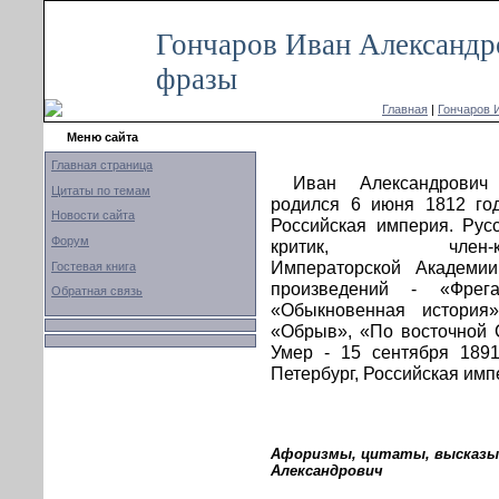
Гончаров Иван Александро
фразы
Главная
|
Гончаров 
Меню сайта
Главная страница
Иван Александрович
Цитаты по темам
родился 6 июня 1812 год
Новости сайта
Российская империя. Русс
Форум
критик, член-корр
Императорской Академии
Гостевая книга
произведений - «Фрега
Обратная связь
«Обыкновенная история»
«Обрыв», «По восточной 
Умер - 15 сентября 1891
Петербург, Российская имп
Афоризмы, цитаты, высказыв
Александрович