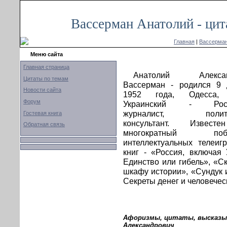
Вассерман Анатолий - цит
Главная
|
Вассерман
Меню сайта
Главная страница
Анатолий Алексан
Цитаты по темам
Вассерман - родился 9 
Новости сайта
1952 года, Одесса,
Форум
Украинский - Росс
журналист, полити
Гостевая книга
консультант. Извест
Обратная связь
многократный побе
интеллектуальных телеиг
книг - «Россия, включая 
Единство или гибель», «С
шкафу истории», «Сундук 
Секреты денег и человечес
Афоризмы, цитаты, высказыв
Александрович