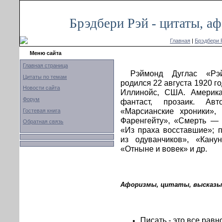
Брэдбери Рэй - цитаты, а
Главная
|
Брэдбери 
Меню сайта
Главная страница
Рэймонд Дуглас «Рэ
Цитаты по темам
родился 22 августа 1920 го
Новости сайта
Иллинойс, США. Америка
Форум
фантаст, прозаик. Ав
«Марсианские хроники»,
Гостевая книга
Фаренгейту», «Смерть — 
Обратная связь
«Из праха восставшие»; п
из одуванчиков», «Кану
«Отныне и вовек» и др.
Афоризмы, цитаты, высказыв
Писать - это все равно