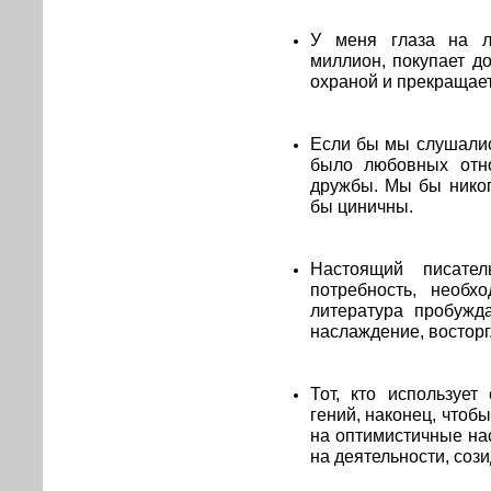
У меня глаза на ло
миллион, покупает д
охраной и прекращает
Если бы мы слушалис
было любовных отн
дружбы. Мы бы никог
бы циничны.
Настоящий писател
потребность, необх
литература пробужд
наслаждение, восторг
Тот, кто использует
гений, наконец, чтоб
на оптимистичные на
на деятельности, соз