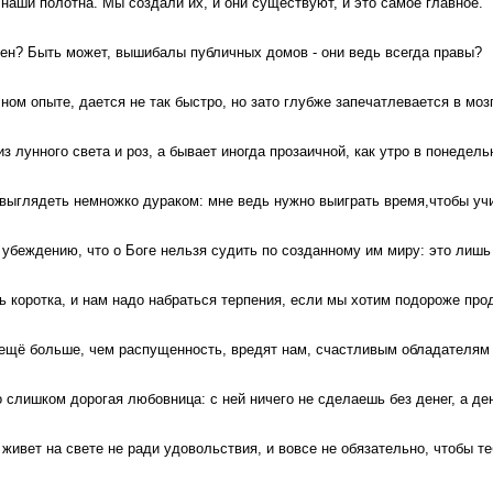
наши полотна. Мы создали их, и они существуют, и это самое главное.
ен? Быть может, вышибалы публичных домов - они ведь всегда правы?
ном опыте, дается не так быстро, но зато глубже запечатлевается в мозг
з лунного света и роз, а бывает иногда прозаичной, как утро в понедель
 выглядеть немножко дураком: мне ведь нужно выиграть время,чтобы уч
 убеждению, что о Боге нельзя судить по созданному им миру: это лиш
ь коротка, и нам надо набраться терпения, если мы хотим подороже про
 ещё больше, чем распущенность, вредят нам, счастливым обладателям
 слишком дорогая любовница: с ней ничего не сделаешь без денег, а ден
 живет на свете не ради удовольствия, и вовсе не обязательно, чтобы т