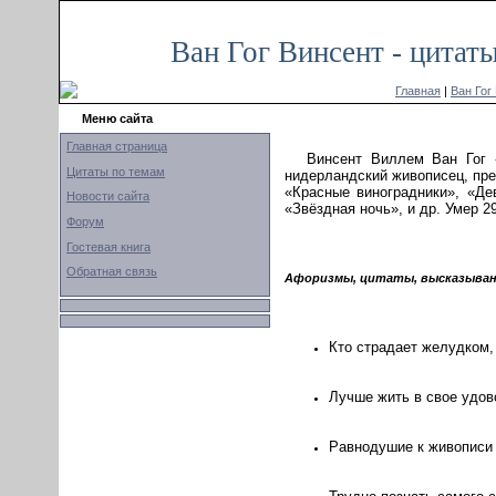
Ван Гог Винсент - цитат
Главная
|
Ван Гог
Меню сайта
Главная страница
Винсент Виллем Ван Гог -
Цитаты по темам
нидерландский живописец, пре
«Красные виноградники», «Де
Новости сайта
«Звёздная ночь», и др. Умер 2
Форум
Гостевая книга
Обратная связь
Афоризмы, цитаты, высказывани
Кто страдает желудком,
Лучше жить в свое удово
Равнодушие к живописи