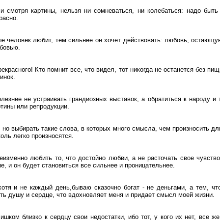
 и смотря картины, нельзя ни сомневаться, ни колебаться: надо быт
расно.
е человек любит, тем сильнее он хочет действовать: любовь, остающую
бовью.
рекрасного! Кто помнит все, что видел, тот никогда не останется без пи
инок.
лезнее не устраивать грандиозных выставок, а обратиться к народу и т
тины или репродукции.
 но выбирать такие слова, в которых много смысла, чем произносить дл
оль легко произносятся.
изменно любить то, что достойно любви, а не расточать свое чувств
е, и он будет становиться все сильнее и проницательнее.
хотя и не каждый день,бываю сказочно богат - не деньгами, а тем, чт
ить душу и сердце, что вдохновляет меня и придает смысл моей жизни.
ишком близко к сердцу свои недостатки, ибо тот, у кого их нет, все ж