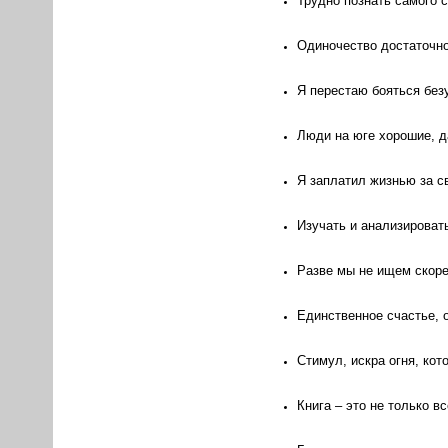
Трудно познать самого с
Одиночество достаточно
Я перестаю бояться безу
Люди на юге хорошие, д
Я заплатил жизнью за с
Изучать и анализироват
Разве мы не ищем скоре
Единственное счастье, 
Стимул, искра огня, кот
Книга – это не только в