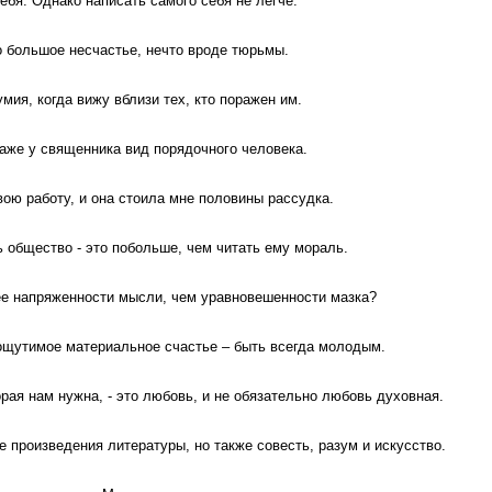
ебя. Однако написать самого себя не легче.
 большое несчастье, нечто вроде тюрьмы.
мия, когда вижу вблизи тех, кто поражен им.
аже у священника вид порядочного человека.
вою работу, и она стоила мне половины рассудка.
ь общество - это побольше, чем читать ему мораль.
е напряженности мысли, чем уравновешенности мазка?
ощутимое материальное счастье – быть всегда молодым.
орая нам нужна, - это любовь, и не обязательно любовь духовная.
се произведения литературы, но также совесть, разум и искусство.