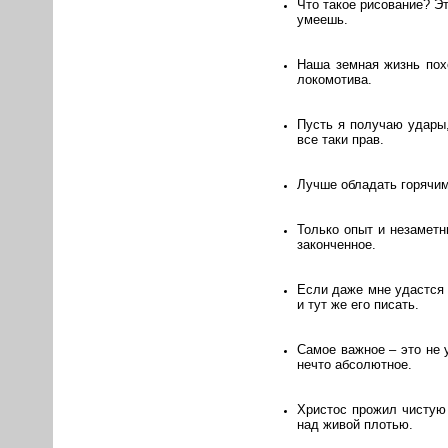
Что такое рисование? Эт
умеешь.
Наша земная жизнь похо
локомотива.
Пусть я получаю удары,
все таки прав.
Лучше обладать горячим
Только опыт и незамет
законченное.
Если даже мне удастся 
и тут же его писать.
Самое важное – это не у
нечто абсолютное.
Христос прожил чистую 
над живой плотью.