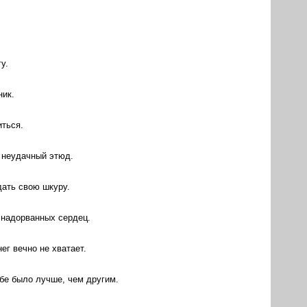
у.
ник.
иться.
ь неудачный этюд.
дать свою шкуру.
 надорванных сердец.
ег вечно не хватает.
ебе было лучше, чем другим.