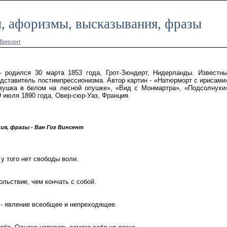
ы, афоризмы, высказывания, фразы
 Винсент
 родился 30 марта 1853 года, Грот-Зюндерт, Нидерланды. Известн
дставитель постимпрессионизма. Автор картин - «Натюрморт с ирисами
вушка в белом на лесной опушке», «Вид с Монмартра», «Подсолнухи
9 июля 1890 года, Овер-сюр-Уаз, Франция.
я, фразы - Ван Гог Винсент
 у того нет свободы воли.
льствие, чем кончать с собой.
 - явление всеобщее и непреходящее.