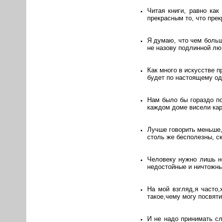
Читая книги, равно как
прекрасным то, что прек
Я думаю, что чем больш
не назову подлинной лю
Как много в искусстве п
будет по настоящему од
Нам было бы гораздо по
каждом доме висели кар
Лучше говорить меньше,
столь же бесполезны, ск
Человеку нужно лишь не
недостойные и ничтожны
На мой взгляд,я часто,
такое,чему могу посвят
И не надо принимать сл