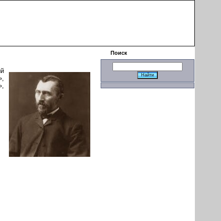
|
Поиск
ый
»,
»,