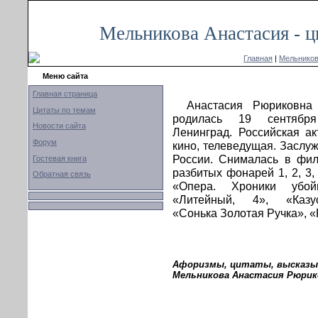
Мельникова Анастасия - ц
Главная
|
Мельников
Меню сайта
Главная страница
А
настасия Рюриковна
Цитаты по темам
родилась 19 сентябр
Новости сайта
Ленинград. Российская ак
Форум
кино, телеведущая. Заслу
России. Снималась в фи
Гостевая книга
разбитых фонарей 1, 2, 3, 
Обратная связь
«Опера. Хроники убойн
«Литейный, 4», «Казус
«Сонька Золотая Ручка», «
Афоризмы, цитаты, высказыв
Мельникова Анастасия Рюрик