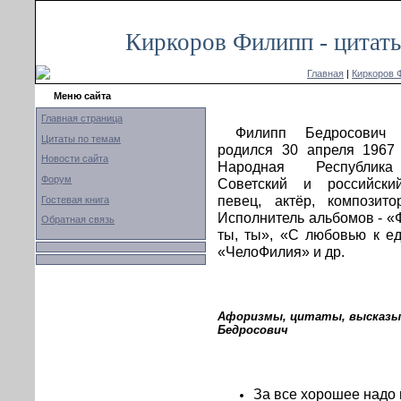
Киркоров Филипп - цитат
Главная
|
Киркоров 
Меню сайта
Главная страница
Филипп Бедросович 
Цитаты по темам
родился 30 апреля 1967 
Новости сайта
Народная Республика
Форум
Советский и российски
певец, актёр, композито
Гостевая книга
Исполнитель альбомов - «
Обратная связь
ты, ты», «С любовью к ед
«ЧелоФилия» и др.
Афоризмы, цитаты, высказыв
Бедросович
За все хорошее надо 