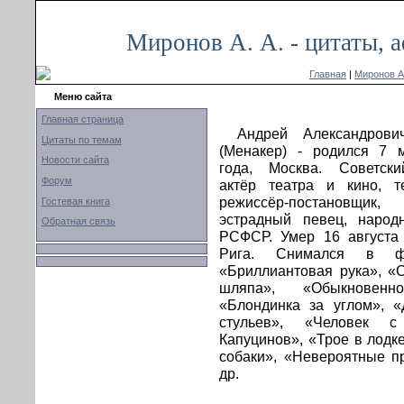
Миронов А. А. - цитаты, 
Главная
|
Миронов А.
Меню сайта
Главная страница
Андрей Александрови
Цитаты по темам
(Менакер) - родился 7 
Новости сайта
года, Москва. Советски
Форум
актёр театра и кино, т
режиссёр-постановщик, 
Гостевая книга
эстрадный певец, народ
Обратная связь
РСФСР. Умер 16 августа 
Рига. Снимался в ф
«Бриллиантовая рука», «
шляпа», «Обыкновенн
«Блондинка за углом», «
стульев», «Человек с
Капуцинов», «Трое в лодке
собаки», «Невероятные п
др.