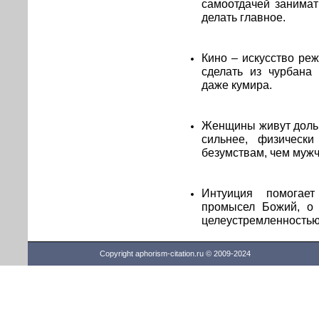
самоотдачей занимат
делать главное.
Кино – искусство ре
сделать из чурбана 
даже кумира.
Женщины живут дольш
сильнее, физическ
безумствам, чем муж
Интуиция помогае
промысел Божий, о 
целеустремленностью,
Copyright aphorism-citation.ru © 2009-2024