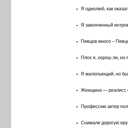
Я однолюб, как оказал
Я законченный интров
Певцов много – Певц
Плох я, хорош ли, но 
Я малопьющий, но б
Женщина — реалист, о
Профессию актер полу
Снимали дорогую ерун