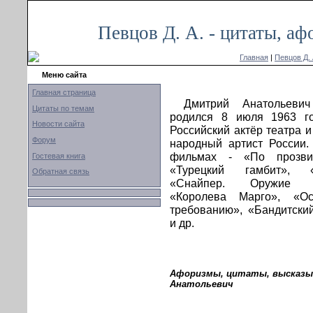
Певцов Д. А. - цитаты, а
Главная
|
Певцов Д. 
Меню сайта
Главная страница
Дмитрий Анатольеви
Цитаты по темам
родился 8 июля 1963 го
Новости сайта
Российский актёр театра и
Форум
народный артист России.
фильмах - «По прозви
Гостевая книга
«Турецкий гамбит», «Х
Обратная связь
«Снайпер. Оружие во
«Королева Марго», «Ос
требованию», «Бандитски
и др.
Афоризмы, цитаты, высказыв
Анатольевич