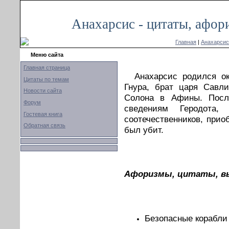
Анахарсис - цитаты, афор
Главная
|
Анахарсис
Меню сайта
Главная страница
Анахарсис родился ок
Цитаты по темам
Гнура, брат царя Савл
Новости сайта
Солона в Афины. Посл
Форум
сведениям Геродота,
Гостевая книга
соотечественников, прио
Обратная связь
был убит.
Афоризмы, цитаты, вы
Безопасные корабли 