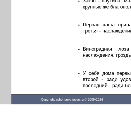
Закон - паутина: м
крупные же благопо
Первая чаша прина
третья - наслаждени
Виноградная лоз
наслаждения, гроздь
У себя дома первы
второй - ради удов
последний - ради бе
Copyright aphorism-citation.ru © 2009-2024