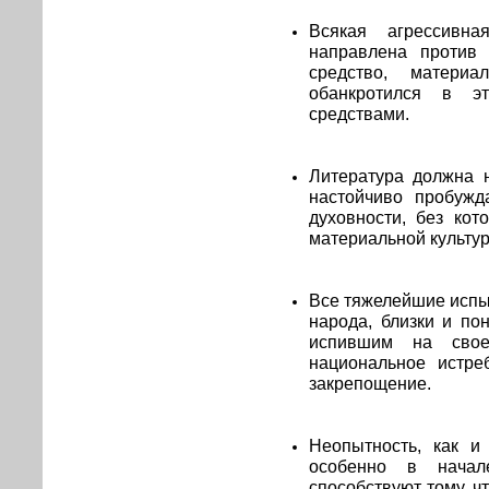
Всякая агрессивн
направлена против 
средство, материа
обанкротился в э
средствами.
Литература должна н
настойчиво пробужд
духовности, без ко
материальной культур
Все тяжелейшие испы
народа, близки и по
испившим на свое
национальное истре
закрепощение.
Неопытность, как и 
особенно в начал
способствуют тому, ч