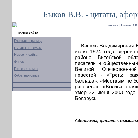
Быков В.В. - цитаты, афо
Главная
|
Быков В.В.
Меню сайта
Главная страница
Василь Владимирович Б
Цитаты по темам
июня 1924 года, деревн
Новости сайта
района Витебской обла
Форум
писатель и общественный 
Великой Отечественн
Гостевая книга
повестей - «Третья рак
Обратная связь
баллада», «Мёртвым не бо
рассвета», «Волчья стая
Умер 22 июня 2003 года,
Беларусь.
Афоризмы, цитаты, высказыв