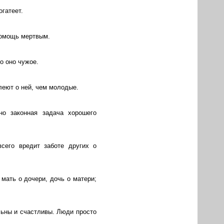
огатеет.
 помощь мертвым.
но оно чужое.
алеют о ней, чем молодые.
но законная задача хорошего
сего вредит заботе других о
 мать о дочери, дочь о матери;
льны и счастливы. Люди просто