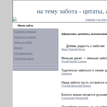
на тему забота - цитаты
Главная
|
на тему
Меню сайта
Главная страница
Афоризмы, цитаты, высказывани
Цитаты по темам
Новости сайта
Добавь радость к заботам.
Форум
Марк Порций Катон
Гостевая книга
Меньше денег — меньше забот
Обратная связь
Луций Анней Сенека
Тщательно заботься о своем з
Цицерон
Наша забота пусть останется 
Публий Вергилий Марон
Болото жизни питается ручьям
Станислав Янковский
Оскорбляя другого, ты не забо