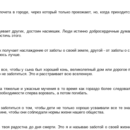
почета в городе, через который только проезжают, но, когда приходитс
адевает других, достоин насмешек. Люди истинно добросердечные думаю
стичь этого.
 получает наслаждение от заботы о своей земле, другой - от заботы о с
люсь лучше.
 все, чтобы у сына был хороший конь, великолепный дом или дорогое по
 не заботиться. Это и расстраивает всю вселенную.
а тяжелые и ужасные мучения в то время как гораздо более следовал
еобходимости сперва воровать, а потом погибать.
 заботиться о том, чтобы дети не только хорошо усваивали все те зна
лине, чтобы они соблюдали нормы жизни нашего общества.
 твоя радостна до дня смерти. Это я и называю заботой о своей жизн