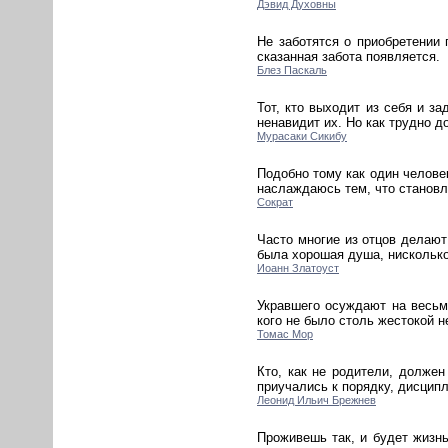
Дэвид Духовны
Не заботятся о приобретении 
сказанная забота появляется.
Блез Паскаль
Тот, кто выходит из себя и з
ненавидит их. Но как трудно до
Мурасаки Сикибу
Подобно тому как один человек
наслаждаюсь тем, что станов
Сократ
Часто многие из отцов делают
была хорошая душа, нисколько
Иоанн Златоуст
Укравшего осуждают на весьм
кого не было столь жестокой н
Томас Мор
Кто, как не родители, должен
приучались к порядку, дисцип
Леонид Ильич Брежнев
Проживешь так, и будет жизнь