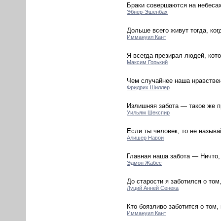
Браки совершаются на небесах,
Эбнер-Эшенбах
Дольше всего живут тогда, ког
Иммануил Кант
Я всегда презирал людей, кот
Максим Горький
Чем случайнее наша нравствен
Фридрих Шиллер
Излишняя забота — такое же п
Уильям Шекспир
Если ты человек, то не называ
Алишер Навои
Главная наша забота — Ничто,
Эдмон Жабес
До старости я заботился о том
Луций Анней Сенека
Кто боязливо заботится о том,
Иммануил Кант