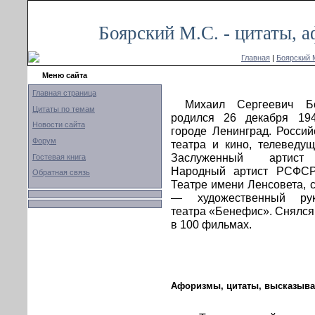
Боярский М.С. - цитаты, 
Главная
|
Боярский 
Меню сайта
Главная страница
Михаил Сергеевич Б
Цитаты по темам
родился 26 декабря 19
Новости сайта
городе Ленинград. Россий
Форум
театра и кино, телеведущ
Заслуженный артис
Гостевая книга
Народный артист РСФСР
Обратная связь
Театре имени Ленсовета, с
— художественный рук
театра «Бенефис». Снялся
в 100 фильмах.
Афоризмы, цитаты, высказыва