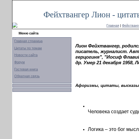
Фейхтвангер Лион - цитат
Главная
|
Фейхтванг
Меню сайта
Главная страница
Лион Фейхтвангер, родилс
Цитаты по темам
писатель, журналист. Авт
Новости сайта
герцогиня", "Иосиф Флавий
др. Умер 21 декабря 1958, 
Форум
Гостевая книга
Обратная связь
Афоризмы, цитаты, высказы
Человека создает суд
Логика – это бог мыс