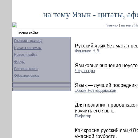
на тему Язык - цитаты, а
Главная
|
на тему Я
Меню сайта
Главная страница
Русский язык без мата пре
Цитаты по темам
Фоменко Н.В.
Новости сайта
Форум
Языковые значения неустой
Гостевая книга
Чжуан-цзы
Обратная связь
Язык — лучший посредник 
Эразм Роттердамский
Для познания нравов каког
изучить его язык.
Пифагор
Как красив русский язык! 
ужасной грубости.