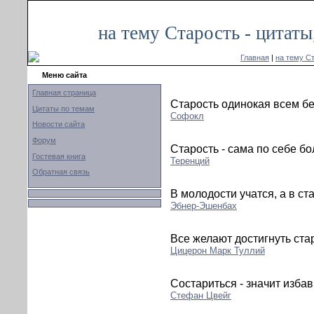
на тему Старость - цитат
Главная
|
на тему С
Меню сайта
Главная страница
Старость одинокая всем б
Цитаты по темам
Софокл
Новости сайта
Форум
Старость - сама по себе бо
Гостевая книга
Теренций
Обратная связь
В молодости учатся, а в ст
Эбнер-Эшенбах
Все желают достигнуть стар
Цицерон Марк Туллий
Состариться - значит изба
Стефан Цвейг