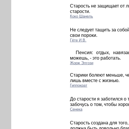
Старость не защищает от 
старости.
Коко Шанель
Не следует тащить за собой
свои пороки.
Гёте И.В.
Пенсия: отдых, навяза
можешь, - это работать.
Жорж Элгози
Старики болеют меньше, ч
лишь вместе с жизнью.
Гиппократ
До старости я заботился о 
забочусь о том, чтобы хор
Сенека
Старость создана для того,
должна быть довольно благ