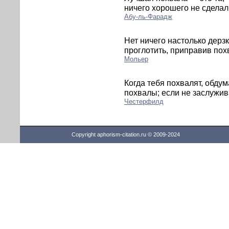
ничего хорошего не сделал
Абу-ль-Фарадж
Нет ничего настолько дерз
проглотить, приправив пох
Мольер
Когда тебя похвалят, обду
похвалы; если не заслужива
Честерфилд
Copyright aphorism-citation.ru © 2009-2024