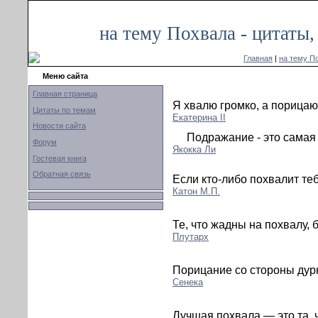
на тему Похвала - цитаты
Главная
|
на тему П
Меню сайта
Главная страница
Я хвалю громко, а порицаю
Цитаты по темам
Екатерина II
Новости сайта
Подражание - это самая
Форум
Якокка Ли
Гостевая книга
Обратная связь
Если кто-либо похвалит теб
Катон М.П.
Те, что жадны на похвалу, 
Плутарх
Порицание со стороны дур
Сенека
Лучшая похвала — это та, ч