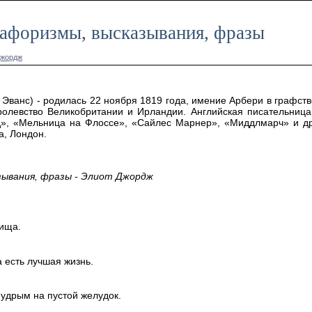
 афоризмы, высказывания, фразы
Джордж
Эванс) - родилась 22 ноября 1819 года, имение Арбери в графств
олевство Великобритании и Ирландии. Английская писательница
д», «Мельница на Флоссе», «Сайлес Марнер», «Миддлмарч» и др
а, Лондон.
ывания, фразы - Элиот Джордж
ища.
а есть лучшая жизнь.
мудрым на пустой желудок.