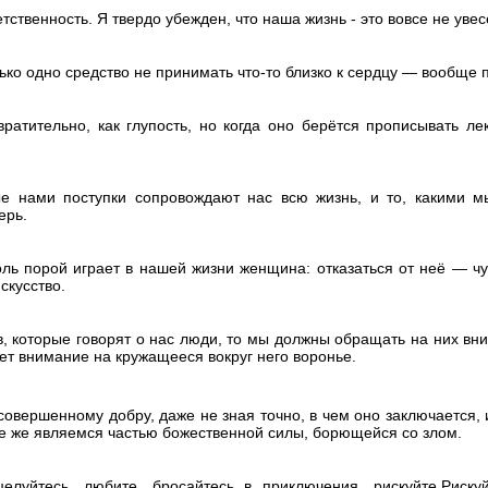
етственность. Я твердо убежден, что наша жизнь - это вовсе не уве
ько одно средство не принимать что-то близко к сердцу — вообще 
вратительно, как глупость, но когда оно берётся прописывать ле
 нами поступки сопровождают нас всю жизнь, и то, какими м
ерь.
оль порой играет в нашей жизни женщина: отказаться от неё — чут
скусство.
ов, которые говорят о нас люди, то мы должны обращать на них вн
ет внимание на кружащееся вокруг него воронье.
совершенному добру, даже не зная точно, в чем оно заключается, 
се же являемся частью божественной силы, борющейся со злом.
елуйтесь, любите, бросайтесь в приключения, рискуйте.Риску