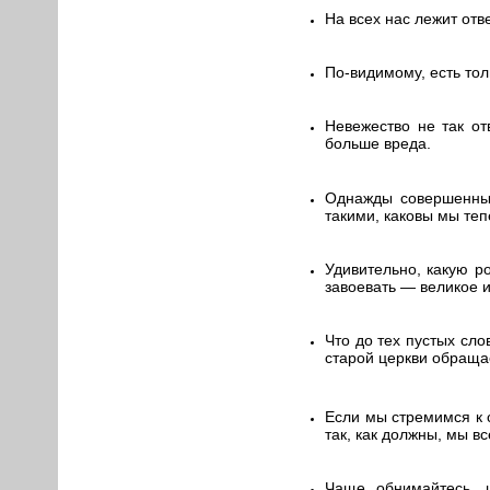
На всех нас лежит отв
По-видимому, есть тол
Невежество не так от
больше вреда.
Однажды совершенные
такими, каковы мы теп
Удивительно, какую р
завоевать — великое и
Что до тех пустых сл
старой церкви обраща
Если мы стремимся к 
так, как должны, мы в
Чаще обнимайтесь, ц