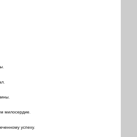
ы.
ал.
чины.
ем милосердие.
еченному успеху.