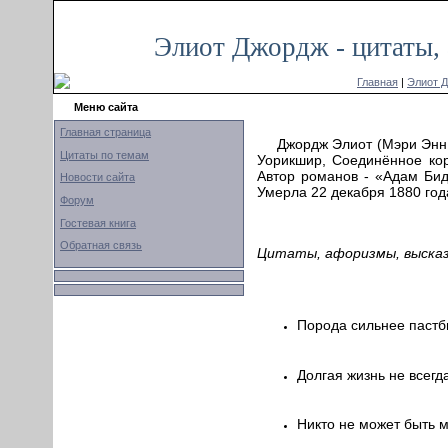
Элиот Джордж - цитаты,
Главная
|
Элиот 
Меню сайта
Главная страница
Джордж Элиот (Мэри Энн 
Цитаты по темам
Уорикшир, Соединённое кор
Автор романов - «Адам Би
Новости сайта
Умерла 22 декабря 1880 год
Форум
Гостевая книга
Обратная связь
Цитаты, афоризмы, высказ
Порода сильнее пастб
Долгая жизнь не всегд
Никто не может быть 