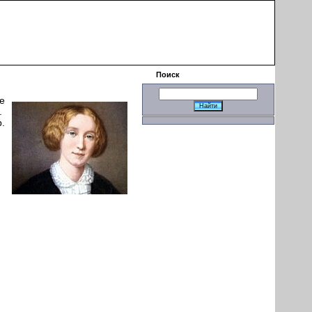
|
Поиск
е
.
.