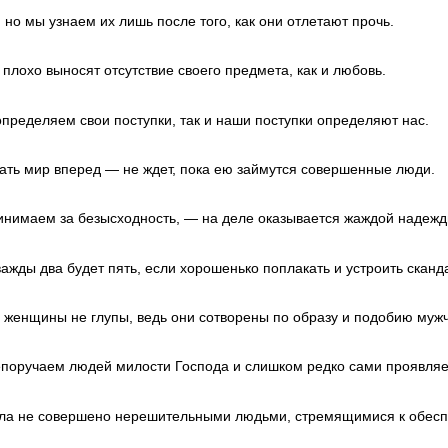
но мы узнаем их лишь после того, как они отлетают прочь.
е плохо выносят отсутствие своего предмета, как и любовь.
пределяем свои поступки, так и наши поступки определяют нас.
ать мир вперед — не ждет, пока ею займутся совершенные люди.
ринимаем за безысходность, — на деле оказывается жаждой надежд
ажды два будет пять, если хорошенько поплакать и устроить сканд
о женщины не глупы, ведь они сотворены по образу и подобию муж
поручаем людей милости Господа и слишком редко сами проявля
ела не совершено нерешительными людьми, стремящимися к обесп