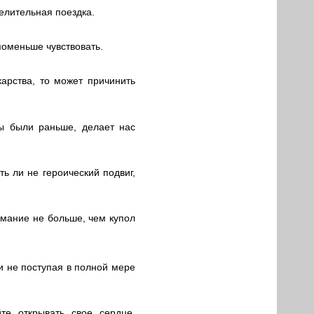
селительная поездка.
поменьше чувствовать.
карства, то может причинить
ы были раньше, делает нас
ь ли не героический подвиг,
имание не больше, чем купол
и не поступая в полной мере
йте открывать свое сердце,