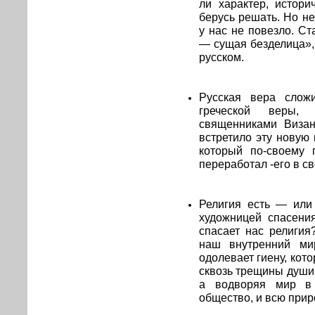
ли характер, истор
берусь решать. Но н
у нас не повезло. Ст
— сущая безделица», 
русском.
Русская вера сложи
греческой веры,
священниками Визант
встретило эту новую 
который по-своему 
переработал -его в св
Религия есть — или
художницей спасени
спасает нас религия
наш внутренний ми
одолевает гиену, кот
сквозь трещины души,
а водворяя мир в 
общество, и всю прир