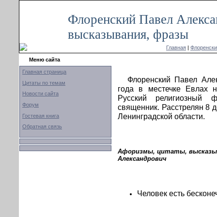
Флоренский Павел Алекса
высказывания, фразы
Главная
|
Флоренски
Меню сайта
Главная страница
Флоренский Павел Але
Цитаты по темам
года в местечке Евлах 
Новости сайта
Русский религиозный 
Форум
священник. Расстрелян 8 д
Ленинградской области.
Гостевая книга
Обратная связь
Афоризмы, цитаты, высказыв
Александрович
Человек есть бесконе