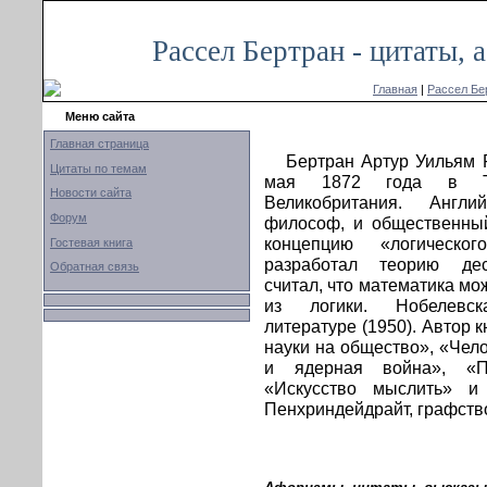
Рассел Бертран - цитаты,
Главная
|
Рассел Бе
Меню сайта
Главная страница
Бертран Артур Уильям 
Цитаты по темам
мая 1872 года в Тре
Новости сайта
Великобритания. Англи
Форум
философ, и общественный
концепцию «логическо
Гостевая книга
разработал теорию дес
Обратная связь
считал, что математика м
из логики. Нобелевс
литературе (1950). Автор к
науки на общество», «Чел
и ядерная война», «П
«Искусство мыслить» и
Пенхриндейдрайт, графство