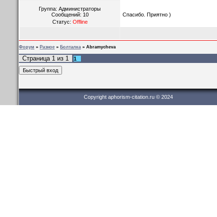
Группа: Администраторы
Сообщений:
10
Спасибо. Приятно )
Статус:
Offline
Форум
»
Разное
»
Болталка
»
Abramycheva
Страница
1
из
1
1
Copyright aphorism-citation.ru © 2024