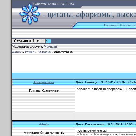
Суббота, 13.04.2024, 22:54
- цитаты, афоризмы, выск
Главная
|
Abramyche
Страница
1
из
1
1
Чонкин
Модератор форума:
Форум
»
Разное
»
Болталка
»
Abramycheva
Abramycheva
Дата: Пятница, 13.04.2012, 02:07 | Со
aphorism-citation.ru потрясающ. Спас
Группа: Удаленные
Admin
Дата: Понедельник, 16.04.2012, 13:05 
Quote
(
Abramycheva
)
Архиважнейшая личность
aphorism-citation.ru потрясающ. Спасибо и у