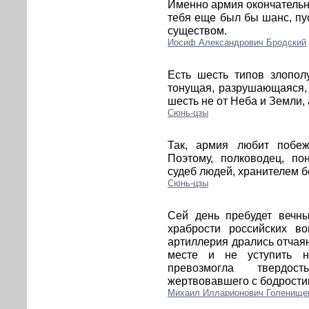
Именно армия окончательно
тебя еще был бы шанс, пу
существом.
Иосиф Александрович Бродский
Есть шесть типов злопол
тонущая, разрушающаяся,
шесть не от Неба и Земли,
Сюнь-цзы
Так, армия любит побе
Поэтому, полководец, по
судеб людей, хранителем б
Сюнь-цзы
Сей день пребудет вечн
храбрости российских во
артиллерия дрались отчая
месте и не уступить н
превозмогла твердос
жертвовавшего с бодростию
Михаил Илларионович Голенище