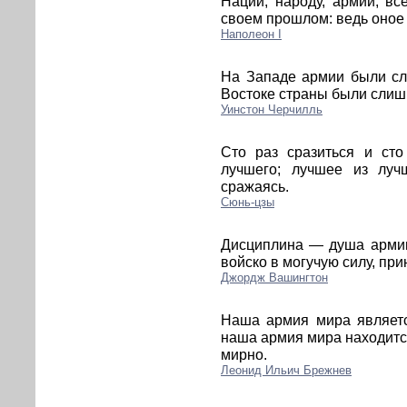
Нации, народу, армии, в
своем прошлом: ведь оное 
Наполеон I
На Западе армии были сл
Востоке страны были слиш
Уинстон Черчилль
Сто раз сразиться и ст
лучшего; лучшее из лу
сражаясь.
Сюнь-цзы
Дисциплина — душа армии
войско в могучую силу, пр
Джордж Вашингтон
Наша армия мира являетс
наша армия мира находитс
мирно.
Леонид Ильич Брежнев