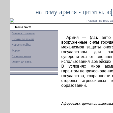
на тему армия - цитаты, 
Главная
|
на тему а
Меню сайта
Главная страница
Армия — (лат. armo
Цитаты по темам
вооруженные силы госуда
Новости сайта
механизмов защиты оного
Форум
государством для за
суверенитета от внешне
Гостевая книга
использования армейских 
Обратная связь
В условиях мира арми
гарантом неприкосновенно
государства, сохранности
стороны агрессивных г
образований.
Афоризмы, цитаты, высказыв