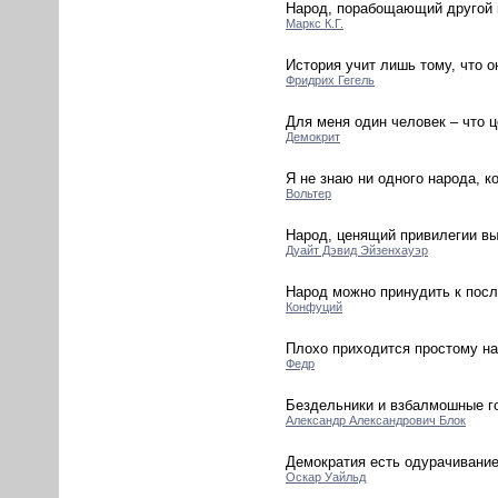
Народ, порабощающий другой н
Маркс К.Г.
История учит лишь тому, что о
Фридрих Гегель
Для меня один человек – что ц
Демокрит
Я не знаю ни одного народа, 
Вольтер
Народ, ценящий привилегии вы
Дуайт Дэвид Эйзенхауэр
Народ можно принудить к посл
Конфуций
Плохо приходится простому на
Федр
Бездельники и взбалмошные го
Александр Александрович Блок
Демократия есть одурачивание
Оскар Уайльд