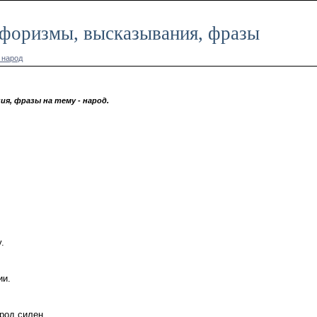
 афоризмы, высказывания, фразы
 народ
я, фразы на тему - народ.
.
ии.
арод силен.