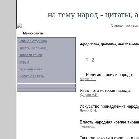
на тему народ - цитаты,
Главная
|
на тему
Меню сайта
Главная страница
Афоризмы, цитаты, высказывани
Цитаты по темам
Новости сайта
1
2
Форум
Гостевая книга
Религия – опиум народа.
Обратная связь
Маркс К.Г.
Язык - это история народа.
Куприн А.И.
Искусство принадлежит народу
Ленин В.И.
Власть народная крепче тиран
Периандр
Там, где законы в силе, — и н