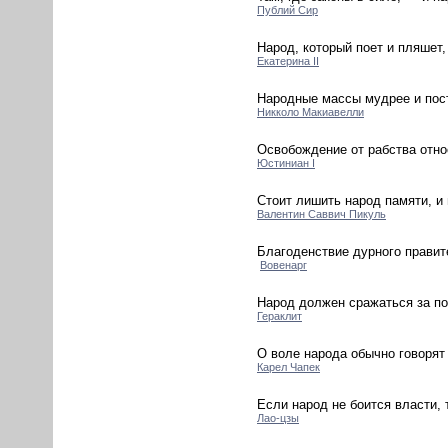
Публий Сир
Народ, который поет и пляшет,
Екатерина II
Народные массы мудрее и пост
Никколо Макиавелли
Освобождение от рабства отно
Юстиниан I
Стоит лишить народ памяти, и 
Валентин Саввич Пикуль
Благоденствие дурного правит
Вовенарг
Народ должен сражаться за по
Гераклит
О воле народа обычно говорят 
Карел Чапек
Если народ не боится власти,
Лао-цзы