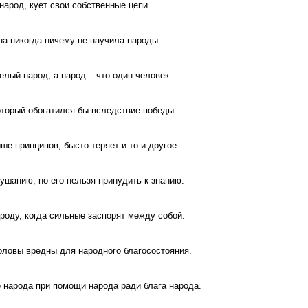
арод, кует свои собственные цепи.
на никогда ничему не научила народы.
елый народ, а народ – что один человек
.
который обогатился бы вследствие победы.
ше принципов, бысто теряет и то и другое.
ушанию, но его нельзя принудить к знанию.
роду, когда сильные заспорят между собой.
ловы вредны для народного благосостояния.
 народа при помощи народа ради блага народа.