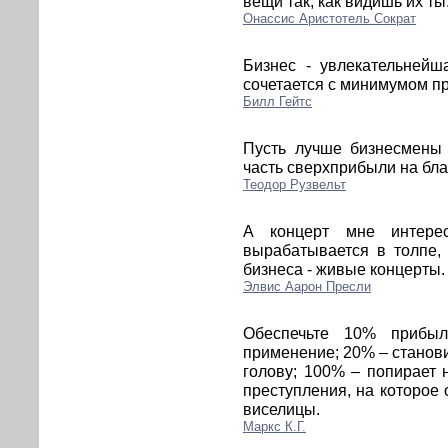
вещи так, как видишь их ты
Онассис Аристотель Сократ
Бизнес - увлекательнейш
сочетается с минимумом п
Билл Гейтс
Пусть лучше бизнесмены 
часть сверхприбыли на бла
Теодор Рузвельт
А концерт мне интерес
вырабатывается в толпе,
бизнеса - живые концерты.
Элвис Аарон Пресли
Обеспечьте 10% прибыл
применение; 20% – станов
голову; 100% – попирает 
преступления, на которое 
виселицы.
Маркс К.Г.