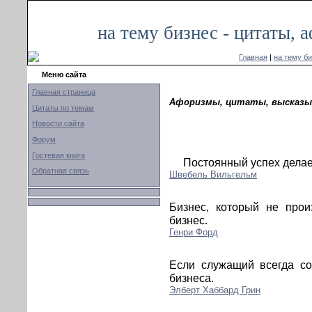
на тему бизнес - цитаты,
Главная
|
на тему б
Меню сайта
Главная страница
Афоризмы, цитаты, высказыв
Цитаты по темам
Новости сайта
Форум
Гостевая книга
Постоянный успех делае
Обратная связь
Швебель Вильгельм
Бизнес, который не прои
бизнес.
Генри Форд
Если служащий всегда со
бизнеса.
Элберт Хаббард Грин