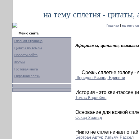
на тему сплетня - цитаты
Главная
|
на тему с
Меню сайта
Главная страница
Афоризмы, цитаты, высказыв
Цитаты по темам
Новости сайта
Форум
Гостевая книга
Срежь сплетне голову - 
Обратная связь
Шеридан Ричард Бринсли
История - это квинтэссенци
Томас Карлейль
Основание для всякой спле
Оскар Уайльд
Никто не сплетничает о та
Бертран Артур Уильям Рассел