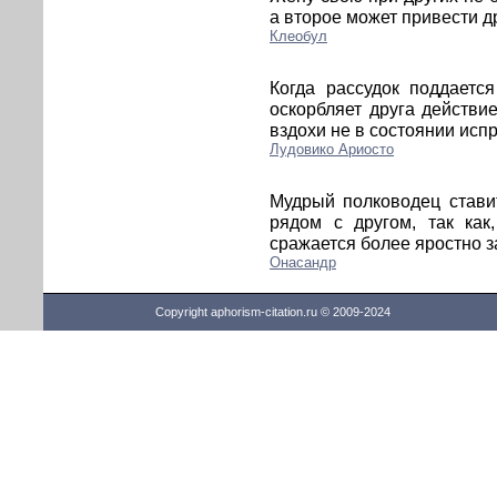
а второе может привести др
Клеобул
Когда рассудок поддаетс
оскорбляет друга действи
вздохи не в состоянии исп
Лудовико Ариосто
Мудрый полководец стави
рядом с другом, так как
сражается более яростно за
Онасандр
Copyright aphorism-citation.ru © 2009-2024