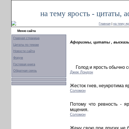
на тему ярость - цитаты,
Главная
|
на тему я
Меню сайта
Главная страница
Афоризмы, цитаты , высказы
Цитаты по темам
Новости сайта
Форум
Гостевая книга
Голод и ярость обычно с
Обратная связь
Джек Лондон
Жесток гнев, неукротима яр
Соломон
Потому что ревность - я
мщения.
Соломон
Жену свою при других не б