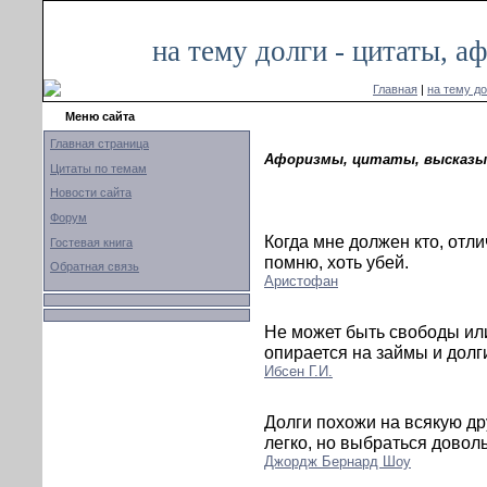
на тему долги - цитаты, 
Главная
|
на тему до
Меню сайта
Главная страница
Афоризмы, цитаты, высказыв
Цитаты по темам
Новости сайта
Форум
Когда мне должен кто, отли
Гостевая книга
помню, хоть убей.
Обратная связь
Аристофан
Не может быть свободы ил
опирается на займы и долг
Ибсен Г.И.
Долги похожи на всякую др
легко, но выбраться доволь
Джордж Бернард Шоу