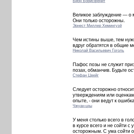
Бион Борисфенит
Великое заблуждение — о м
Они только осторожны.
Эрнест Миллер Хемингуэй
Чем истины выше, тем нужн
вдруг обратятся в общие м
Николай Васильевич Гоголь
Пафос позы не служит призн
позах, обманчив. Будьте 
Стефан Цвейг
Следует осторожно относит
утверждениям или оценка
опыте, - они ведут к ошибк
Чжуан-цзы
У меня столько всего в гол
в курсе всего и не сойти с
осторожным. С ума сойти о