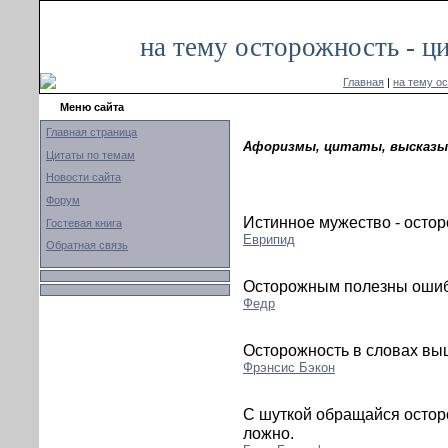
на тему осторожность - ц
Главная
|
на тему о
Меню сайта
Главная страница
Афоризмы, цитаты, высказы
Цитаты по темам
Новости сайта
Форум
Истинное мужество - остор
Гостевая книга
Еврипид
Обратная связь
Осторожным полезны ошиб
Федр
Осторожность в словах вы
Фрэнсис Бэкон
С шуткой обращайся остор
ложно.