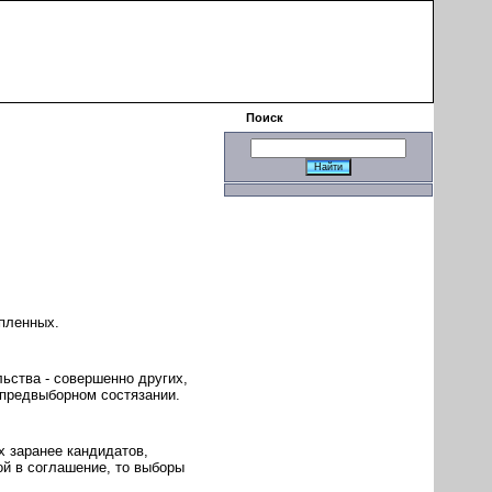
|
Поиск
пленных.
ьства - совершенно других,
в предвыборном состязании.
х заранее кандидатов,
ой в соглашение, то выборы