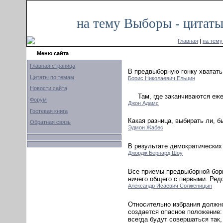
на тему Выборы - цитаты
Главная
|
на тем
Меню сайта
Главная страница
В предвыборную гонку хватать
Цитаты по темам
Борис Николаевич Ельцин
Новости сайта
Там, где заканчиваются еж
Форум
Джон Адамс
Гостевая книга
Какая разница, выбирать ли, б
Обратная связь
Эдмон Жабес
В результате демократических
Джордж Бернард Шоу
Все приемы предвыборной борь
ничего общего с первыми. Редо
Александр Исаевич Солженицын
Относительно избрания должно
создается опасное положение:
всегда будут совершаться так,