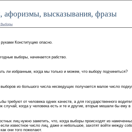
, афоризмы, высказывания, фразы
у Выборы
 руками Конституцию опасно.
егодные выборы, начинается рабство.
ыть ли избранным, когда мы только и можем, что выбору подчиниться?
 выборов из большого числа несведущих получается малое число подку
бы требуют от человека одних качеств, а для государственного водител
к случай, когда у человека есть и те и другие, вторые мешали бы ему 
стных лиц нужно заметить, что, когда выборы происходят из намеченны
 если известное число лиц, даже и небольшое, захотят войти между соб
 как они того пожелают.