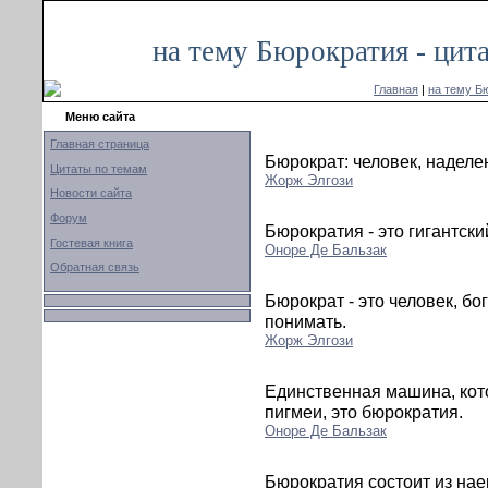
на тему Бюрократия - цит
Главная
|
на тему Б
Меню сайта
Главная страница
Бюрократ: человек, надел
Цитаты по темам
Жорж Элгози
Новости сайта
Форум
Бюрократия - это гигантск
Гостевая книга
Оноре Де Бальзак
Обратная связь
Бюрократ - это человек, б
понимать.
Жорж Элгози
Единственная машина, кот
пигмеи, это бюрократия.
Оноре Де Бальзак
Бюрократия состоит из нае