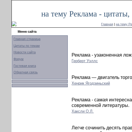
на тему Реклама - цитаты
Главная
|
на тему Р
Меню сайта
Главная страница
Цитаты по темам
Новости сайта
Реклама - узаконенная лож
Форум
Герберт Уэллс
Гостевая книга
Обратная связь
Реклама — двигатель торгов
Хенрик Ягодзиньский
Реклама - самая интересн
современной литературы.
Хаксли О.Л.
Легче сочинить десять пра