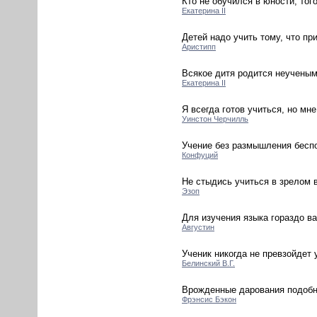
Кто не обучился в юности, тог
Екатерина II
Детей надо учить тому, что при
Аристипп
Всякое дитя родится неученым
Екатерина II
Я всегда готов учиться, но мне
Уинстон Черчилль
Учение без размышления беспо
Конфуций
Не стыдись учиться в зрелом в
Эзоп
Для изучения языка гораздо в
Августин
Ученик никогда не превзойдет 
Белинский В.Г.
Врожденные дарования подобн
Фрэнсис Бэкон