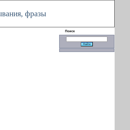
|
ывания, фразы
Поиск