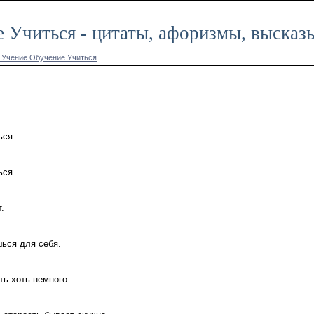
 Учиться - цитаты, афоризмы, высказ
 Учение Обучение Учиться
ься.
ься.
.
шься для себя.
ть хоть немного.