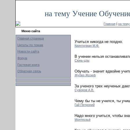
на тему Учение Обучение
Главная
|
на тему
Меню сайта
Главная страница
Учиться никогда не поздно.
Цитаты по темам
Квинтилиан М.Ф.
Новости сайта
В учении нельзя останавливат
Форум
Сюнь-цзы
Гостевая книга
Обучать - значит вдвойне учит
Обратная связь
Жубер Жозеф
За ученого трех неученых дают
Суворов А.В.
Чему бы ты не учился, ты учи
Гай Петроний
Надо много учиться, чтобы зна
Монтескьё