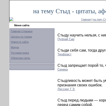
на тему Стыд - цитаты, а
Главная
|
на тему С
Меню сайта
Главная страница
Стыду научить нельзя, с ни
Цитаты по темам
Публий Сир
Новости сайта
Форум
Стыди себя сам, тогда друг
Гостевая книга
Теофраст
Обратная связь
Стыд запрещает порой то, 
Сенека
Стыдливость может быть ум
признания своих ошибок.
Лессинг Г.Э.
Стыд перед людьми — хоро
перед самим собой.