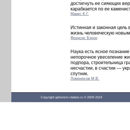
достигнуть ее сияющих вер
карабкается по ее каменис
Маркс К.Г.
Истинная и законная цель в
жизнь человеческую новым
Фрэнсис Бэкон
Наука есть ясное познание
непорочное увеселение жиз
подпора, строительница гра
несчастии, в счастии — ук
спутник.
Ломоносов М.В.
Copyright aphorism-citation.ru © 2009-2024