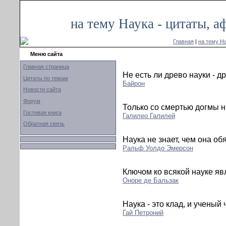
на тему Наука - цитаты, 
Главная
|
на тему Н
Меню сайта
Главная страница
Не есть ли древо науки - д
Цитаты по темам
Байрон
Новости сайта
Форум
Только со смертью догмы н
Гостевая книга
Галилео Галилей
Обратная связь
Наука не знает, чем она о
Ральф Уолдо Эмерсон
Ключом ко всякой науке яв
Оноре де Бальзак
Наука - это клад, и ученый 
Гай Петроний