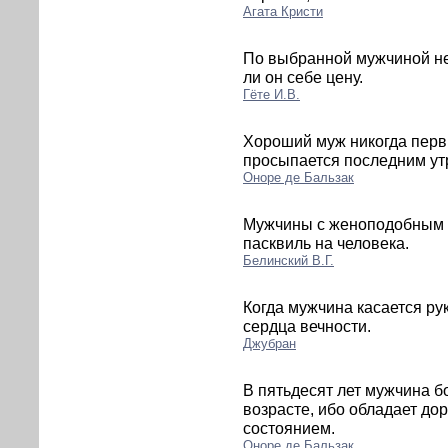
Агата Кристи
По выбранной мужчиной неве
ли он себе цену.
Гёте И.В.
Хороший муж никогда перв
просыпается последним ут
Оноре де Бальзак
Мужчины с женоподобным 
пасквиль на человека.
Белинский В.Г.
Когда мужчина касается ру
сердца вечности.
Джубран
В пятьдесят лет мужчина б
возрасте, ибо обладает до
состоянием.
Оноре де Бальзак