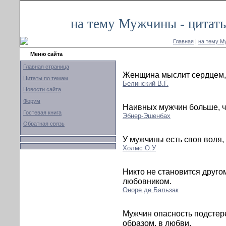
на тему Мужчины - цитат
Главная
|
на тему М
Меню сайта
Главная страница
Женщина мыслит сердцем, 
Цитаты по темам
Белинский В.Г.
Новости сайта
Форум
Наивных мужчин больше, 
Гостевая книга
Эбнер-Эшенбах
Обратная связь
У мужчины есть своя воля,
Холмc О.У
Никто не становится друго
любовником.
Оноре де Бальзак
Мужчин опасность подстер
образом, в любви.