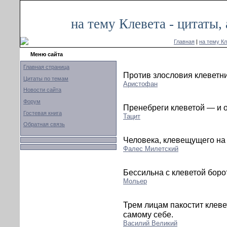
на тему Клевета - цитаты
Главная
|
на тему К
Меню сайта
Главная страница
Против злословия клеветни
Цитаты по темам
Аристофан
Новости сайта
Форум
Пренебреги клеветой — и о
Гостевая книга
Тацит
Обратная связь
Человека, клевещущего на 
Фалес Милетский
Бессильна с клеветой боро
Мольер
Трем лицам пакостит клев
самому себе.
Василий Великий