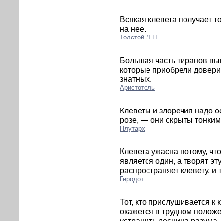
Всякая клевета получает т
на нее.
Толстой Л.Н.
Большая часть тиранов выш
которые приобрели доверие
знатных.
Аристотель
Клеветы и злоречия надо ос
розе, — они скрыты тонки
Плутарх
Клевета ужасна потому, чт
является один, а творят эт
распространяет клевету, и то
Геродот
Тот, кто прислушивается к к
окажется в трудном положе
устранить десница разума.