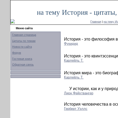
на тему История - цитаты
Главная
|
на тему И
Меню сайта
Главная страница
История - это философия в
Цитаты по темам
Фукидид
Новости сайта
Форум
История - это квинтэссенци
Гостевая книга
Карлейль Т.
Обратная связь
История мира - это биогра
Карлейль Т.
У истории, как и у приро
Лион Фейхтвангер
История человечества в ос
Герберт Уэллс