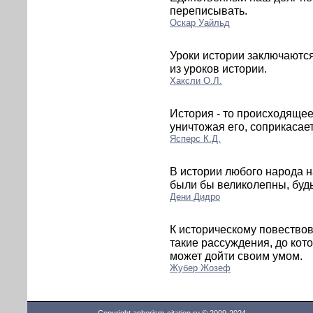
переписывать.
Оскар Уайльд
Уроки истории заключаются
из уроков истории.
Хаксли О.Л.
История - то происходящее
уничтожая его, соприкасае
Ясперс К.Д.
В истории любого народа н
были бы великолепны, будь
Дени Дидро
К историческому повество
такие рассуждения, до ко
может дойти своим умом.
Жубер Жозеф