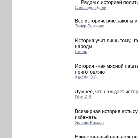
Рядом с историей полити
Сальвадор Дали
Все исторические законы и
Эбнер-Эшенбах
История учит лишь тому, чт
народы.
Гегель
История - как мясной паште
приготовляют.
Хаксли О.Л.
Лучшее, что нам дает исто
Гёте И.В.
Всемирная история есть су
избежать.
Уильям Рассел
Единственный наш долг пер