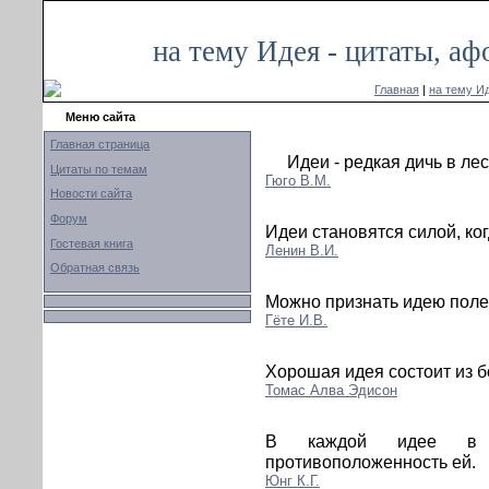
на тему Идея - цитаты, а
Главная
|
на тему И
Меню сайта
Главная страница
Идеи - редкая дичь в лес
Цитаты по темам
Гюго В.М.
Новости сайта
Форум
Идеи становятся силой, ко
Гостевая книга
Ленин В.И.
Обратная связь
Можно признать идею полез
Гёте И.В.
Хорошая идея состоит из б
Томас Алва Эдисон
В каждой идее в за
противоположенность ей.
Юнг К.Г.