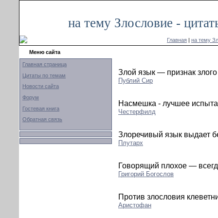
на тему Злословие - цита
Главная
|
на тему З
Меню сайта
Главная страница
Злой язык — признак злого
Цитаты по темам
Публий Сир
Новости сайта
Форум
Насмешка - лучшее испыта
Гостевая книга
Честерфилд
Обратная связь
Злоречивый язык выдает б
Плутарх
Говорящий плохое — всегда
Григорий Богослов
Против злословия клеветни
Аристофан