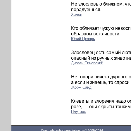
Не злословь о ближнем, чт
порадуешься.
Хилон
Кто обличает чужую невосп
образцом вежливости.
Юлий Цезарь
Злословец есть самый лют
опасный из ручных животн
Диоген Синопский
Не говори ничего дурного о
а если и знаешь, то спроси
Жорж Санд
Клеветы и злоречия надо ос
розе, — они скрыты тонки
Плутарх
Copyright aphorism-citation.ru © 2009-2024