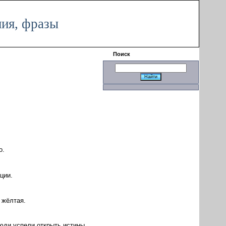
|
ния, фразы
Поиск
о.
ции.
 жёлтая.
юди успели открыть истины