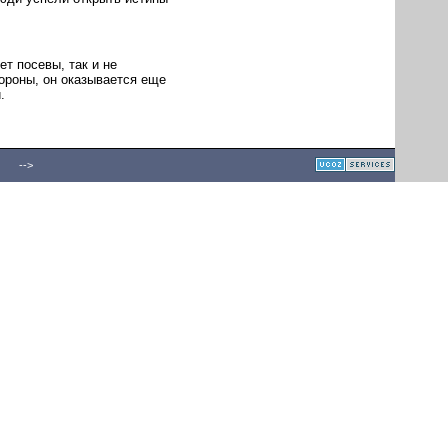
ет посевы, так и не
ороны, он оказывается еще
.
-->