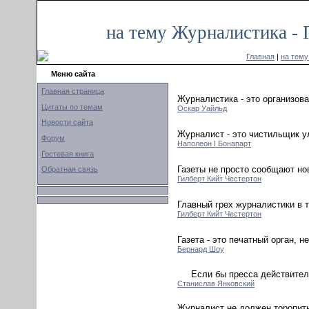
на тему Журналистика - 
Главная
|
на тему
Меню сайта
Главная страница
Журналистика - это организов
Цитаты по темам
Оскар Уайльд
Новости сайта
Журналист - это чистильщик у
Форум
Наполеон I Бонапарт
Гостевая книга
Газеты не просто сообщают нов
Обратная связь
Гилберт Кийт Честертон
Главный грех журналистики в т
Гилберт Кийт Честертон
Газета - это печатный орган,
Бернард Шоу
Если бы пресса действитель
Станислав Янковский
Журналист не должен торопить