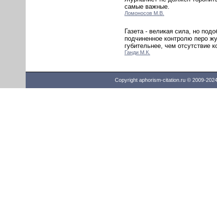
самые важные.
Ломоносов М.В.
Газета - великая сила, но под
подчиненное контролю перо жу
губительнее, чем отсутствие к
Ганди М.К.
Copyright aphorism-citation.ru © 2009-202