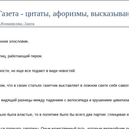
Газета - цитаты, афоризмы, высказыва
 Журналистика - Газета
анное злословие.
лиц, работающий пером.
ости, но еще все подают в виде новостей.
ом, что в своих статьях газетчик выставляет в ложном свете себя самог
 не видящий разницы между падением с велосипеда и крушением цивилиза
но была властью, то в политике было бы всего две партии: глянцевая и
ся порицать гипотезы. Оные единственный путь, которым величайшие л