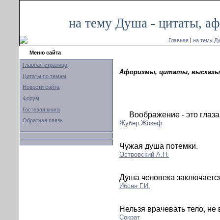
на тему Душа - цитаты, а
Главная
|
на тему Д
Меню сайта
Главная страница
Афоризмы, цитаты, высказыв
Цитаты по темам
Новости сайта
Форум
Гостевая книга
Воображение - это глаза
Обратная связь
Жубер Жозеф
Чужая душа потемки.
Островский А.Н.
Душа человека заключается
Ибсен Г.И.
Нельзя врачевать тело, не
Сократ