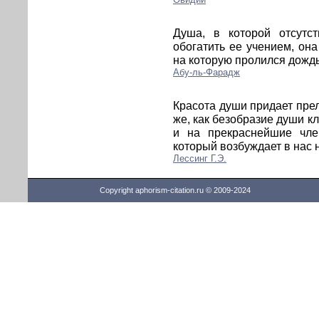
Душа, в которой отсутс
обогатить ее учением, он
на которую пролился дождь
Абу-ль-Фарадж
Красота души придает прел
же, как безобразие души к
и на прекраснейшие член
который возбуждает в нас
Лессинг Г.Э.
Copyright aphorism-citation.ru © 2009-2024