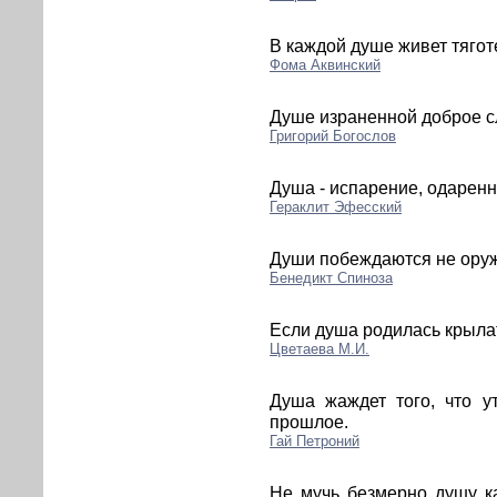
В каждой душе живет тягот
Фома Аквинский
Душе израненной доброе с
Григорий Богослов
Душа - испарение, одарен
Гераклит Эфесский
Души побеждаются не оруж
Бенедикт Спиноза
Если душа родилась крылат
Цветаева М.И.
Душа жаждет того, что у
прошлое.
Гай Петроний
Не мучь безмерно душу к