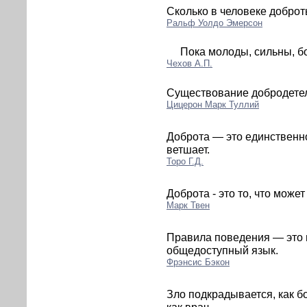
Сколько в человеке доброты
Ральф Уолдо Эмерсон
Пока молоды, сильны, бо
Чехов А.П.
Существование добродетеле
Цицерон Марк Туллий
Доброта — это единственно
ветшает.
Торо Г.Д.
Доброта - это то, что може
Марк Твен
Правила поведения — это 
общедоступный язык.
Фрэнсис Бэкон
Зло подкрадывается, как б
как врач.