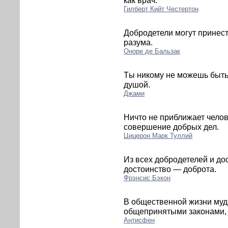
Гилберт Кийт Честертон
Добродетели могут принест
разума.
Оноре де Бальзак
Tы никому не можешь быть 
душой.
Джами
Ничто не приближает челове
совершение добрых дел.
Цицерон Марк Туллий
Из всех добродетелей и д
достоинство — доброта.
Фрэнсис Бэкон
В общественной жизни муд
общепринятыми законами, 
Антисфен