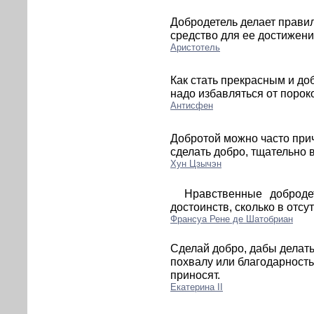
Добродетель делает правил
средство для ее достижени
Аристотель
Как стать прекрасным и до
надо избавляться от пороко
Антисфен
Добротой можно часто прич
сделать добро, тщательно 
Хун Цзычэн
Нравственные доброде
достоинств, сколько в отсу
Франсуа Рене де Шатобриан
Сделай добро, дабы делать 
похвалу или благодарност
приносят.
Екатерина II