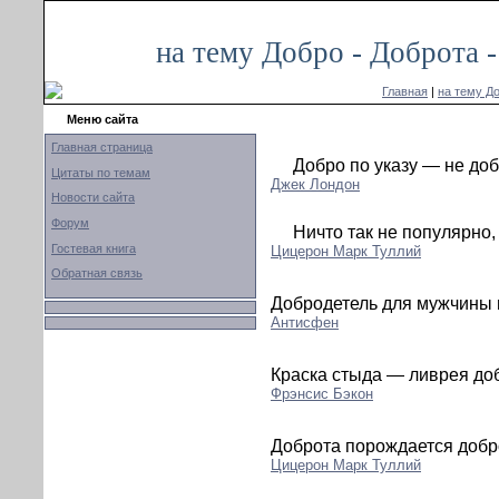
на тему Добро - Доброта 
Главная
|
на тему До
Меню сайта
Главная страница
Добро по указу — не доб
Цитаты по темам
Джек Лондон
Новости сайта
Форум
Ничто так не популярно,
Гостевая книга
Цицерон Марк Туллий
Обратная связь
Добродетель для мужчины
Антисфен
Краска стыда — ливрея до
Фрэнсис Бэкон
Доброта порождается добр
Цицерон Марк Туллий