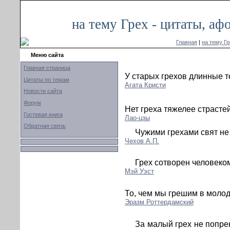
на тему Грех - цитаты, а
Главная
|
на тему Гр
Меню сайта
Главная страница
У старых грехов длинные т
Цитаты по темам
Агата Кристи
Новости сайта
Форум
Нет греха тяжелее страстей
Гостевая книга
Лао-цзы
Обратная связь
Чужими грехами свят не
Чехов А.П.
Грех сотворен человеком
Мэй Уэст
То, чем мы грешим в молод
Эразм Роттердамский
За малый грех не попре